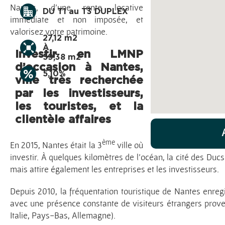
Nantes, d’une rente locative
DU T1 au T3 DUPLEX
immédiate et non imposée, et
valorisez votre patrimoine.
27,12 m2
À
Investir en LMNP
59,38 m2
d’occasion à Nantes,
5,10%
ville très recherchée
par les investisseurs,
les touristes, et la
clientèle affaires
ème
En 2015, Nantes était la 3
ville où
investir. À quelques kilomètres de l’océan, la cité des Ducs
mais attire également les entreprises et les investisseurs.
Depuis 2010, la fréquentation touristique de Nantes enreg
avec une présence constante de visiteurs étrangers prov
Italie, Pays-Bas, Allemagne).