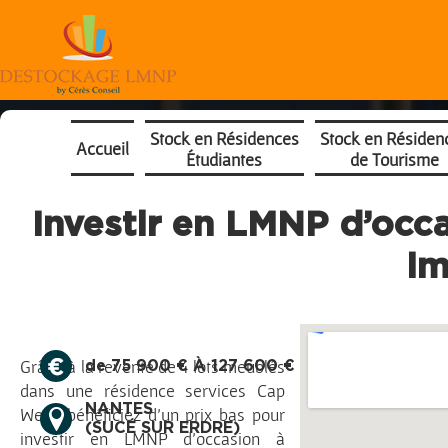
Stock en Résidences
Stock en Résiden
Accueil
Étudiantes
de Tourisme
Investir en LMNP d’occa
i
Grâce à la revente de 4 lots meublés
de 75 900 € À 127 600 €
dans une résidence services Cap
NANTES
West, bénéficiez d’un prix bas pour
(SUCÉ SUR ERDRE)
investir en LMNP d’occasion à