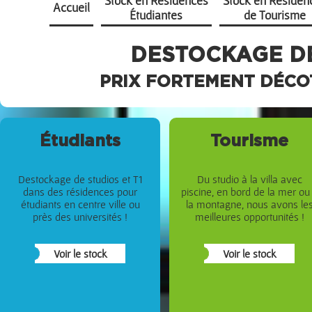
Stock en Résidences
Stock en Résiden
Accueil
Étudiantes
de Tourisme
DESTOCKAGE D
PRIX FORTEMENT DÉCO
Étudiants
Tourisme
Destockage de studios et T1
Du studio à la villa avec
dans des résidences pour
piscine, en bord de la mer ou
étudiants en centre ville ou
la montagne, nous avons le
près des universités !
meilleures opportunités !
Voir le stock
Voir le stock